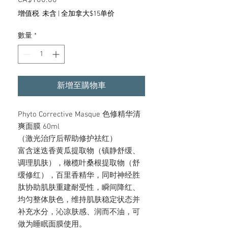
CA$100.00
價
格
增值税 未含
|
全加拿大$15单价
數量
*
新增至購物車
Phyto Corrective Masque 色修精华清
爽面膜 60ml
（激光治疗后帮助修护祛红）
富含迷迭香黄瓜提取物（镇静舒缓、
调理肌肤），橄榄叶桑根提取物（舒
缓修红），百里香精华，同时神经胜
肽协助肌肤重建耐受性，瞬间降红、
均匀整体肤色，维持肌肤稳定状态并
补充水分，沁凉肤感、润而不油，可
做为睡眠面膜使用。