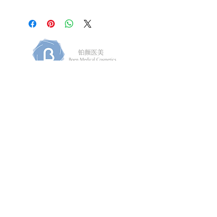
In Partnership With
​Home
|
About Us
|
Our Products
|
Privacy Policy |
MedHx & Filler Botox
Consent
|
Contact Us
​Admin Email
Janeapp
Webmaster Login