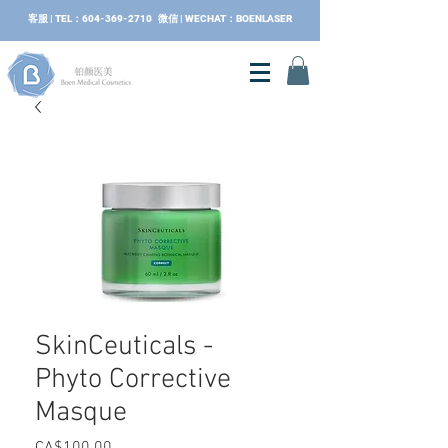
​客服 | TEL：604-369-2710 微信 | WECHAT：BOENLASER
SkinCeuticals -
Phyto Corrective
Masque