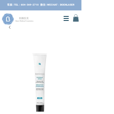
​客服 | TEL：604-369-2710 微信 | WECHAT：BOENLASER