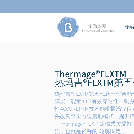
​业
Thermage®
FLX
TM
热玛吉®FLXTM第
热玛吉®FLXTM第五代新一代智
膜层，能量80%有效穿透性，刺
性ACCUREPTM技术能根据治
头改良至全方位震动模式，提升疗
，Thermage®FLX「定锚式拉提打
強，也就是俗称的“轮廓固定”。