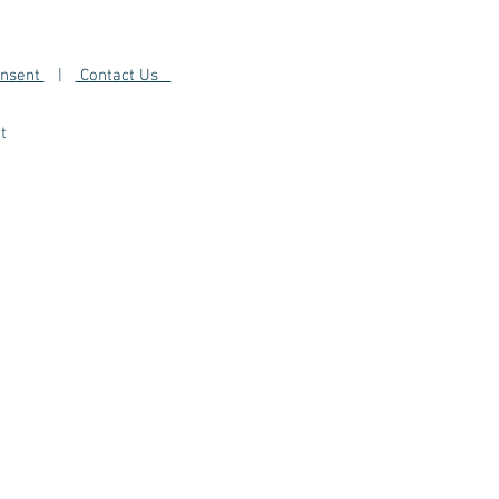
onsent
|
Contact Us
t