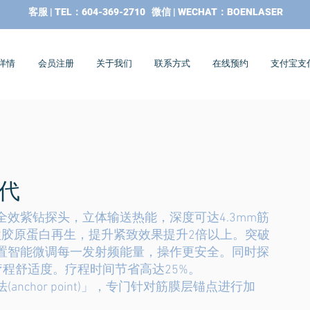
​客服 | TEL：604-369-2710 微信 | WECHAT：BOENLASER
务详情
会员注册
关于我们
联系方式
在线预约
支付宝支
五代
能全效紫钻探头，立体输送热能，深度可达4.3mm筋
激胶原蛋白再生，提升紧致效果提升2倍以上。突破
疗位置智能微调每一发射频能量，操作更安全。同时探
程舒适度。疗程时间节省高达25%。
法(anchor point)」，专门针对筋膜层锚点进行加